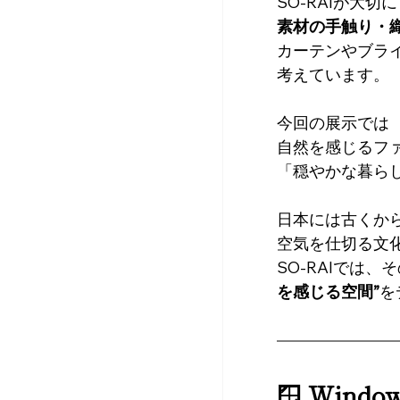
SO-RAIが大切
素材の手触り・
カーテンやブラ
考えています。
今回の展示では
自然を感じるフ
「穏やかな暮ら
日本には古くか
空気を仕切る文化
SO-RAIでは
を感じる空間”
を
🪟 Win