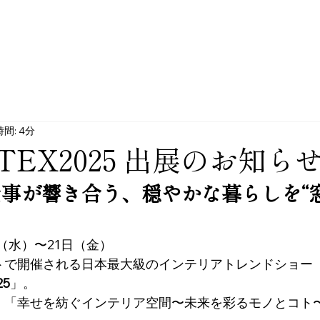
間: 4分
NTEX2025 出展のお知ら
事が響き合う、穏やかな暮らしを“
9日（水）〜21日（金）
トで開催される日本最大級のインテリアトレンドショー
25
」。
、「幸せを紡ぐインテリア空間〜未来を彩るモノとコト