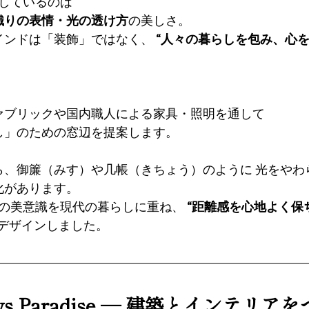
にしているのは
織りの表情・光の透け方
の美しさ。
インドは「装飾」ではなく、 
“人々の暮らしを包み、心を
ァブリックや国内職人による家具・照明を通して
し」のための窓辺を提案します。
ら、御簾（みす）や几帳（きちょう）のように 光をやわ
があります。 
、その美意識を現代の暮らしに重ね、 
“距離感を心地よく保
デザインしました。
dows Paradise ― 建築とインテリ