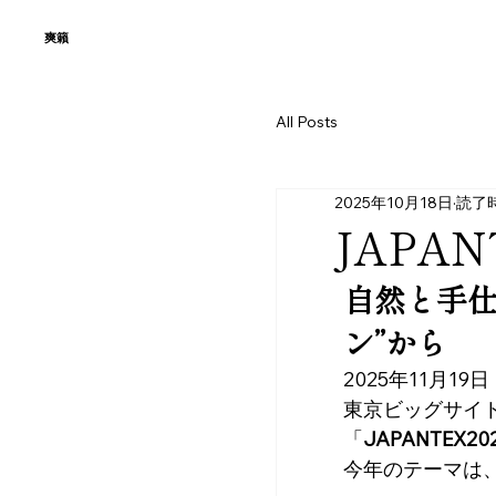
​爽籟
All Posts
2025年10月18日
読了時
JAPA
自然と手仕
ン”から
2025年11月1
東京ビッグサイ
「
JAPANTEX20
今年のテーマは