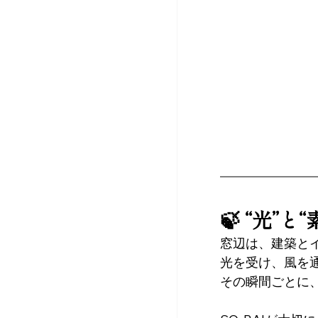
🍃 “光
窓辺は、建築と
光を受け、風を
その瞬間ごとに