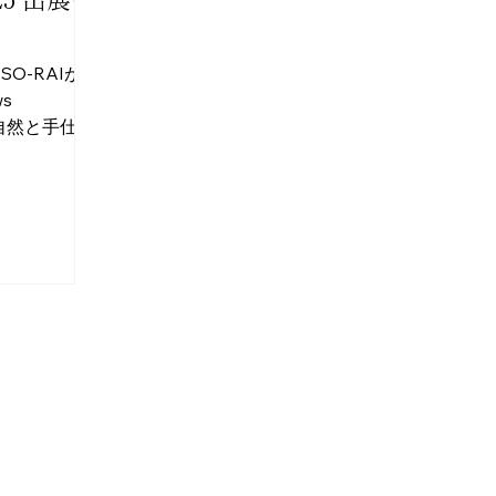
】SO-RAIがト
s
。自然と手仕
穏やかな暮ら
ンを東京ビッ
。 2025
ら21日（金）
で開催される
リアトレンド
2025」に、
コーナー展示
ise』に参加い
インテリア空
とコト〜」に
展示テーマは