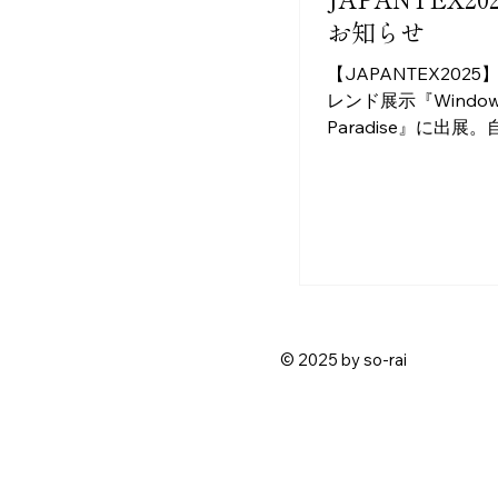
お知らせ
【JAPANTEX2025
レンド展示『Window
Paradise』に出展
事、光が織りなす「
しの窓辺」のデザイ
グサイトでご紹介します
年11月19日（水）か
に東京ビッグサイト
日本最大級のインテ
ショー「JAPANTEX
SO-RAIはトレンド
© 2025 by so-rai
『Windows Parad
たします。 今年のJAPANTEXの
テーマ「幸せを紡ぐ
間〜未来を彩るモノ
合わせ、SO-RAIの